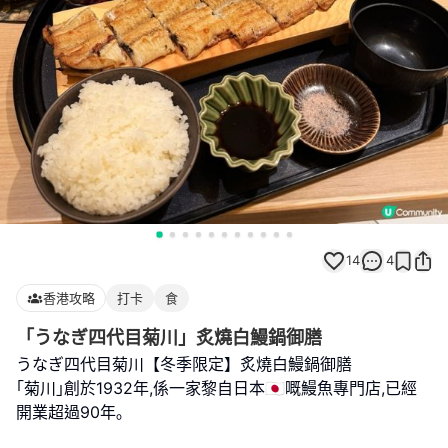
14
4
香港攻略
打卡
食
「うなぎ四代目菊川」炙燒白鰻鍋御膳
うなぎ四代目菊川【冬季限定】炙燒白鰻鍋御膳
｢菊川｣創於1932年,係一家黎自日本🇯🇵嘅鰻魚專門店,已經
開業超過90年｡