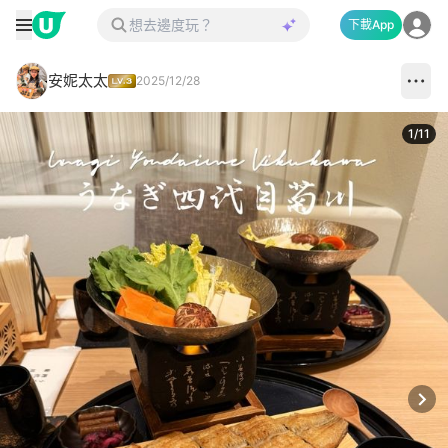
下載App
安妮太太
2025/12/28
1
/
11
Next