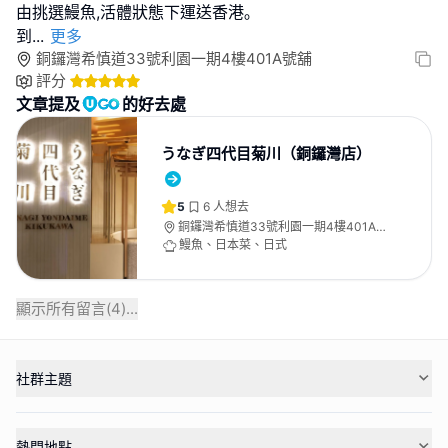
由挑選鰻魚,活體狀態下運送香港｡
到
...
更多
銅鑼灣希慎道33號利園一期4樓401A號舖
評分
文章提及
的好去處
うなぎ四代目菊川（銅鑼灣店）
5
6
人想去
銅鑼灣希慎道33號利園一期4樓401A號
舖
鰻魚、日本菜、日式
顯示所有留言(
4
)...
社群主題
熱門地點