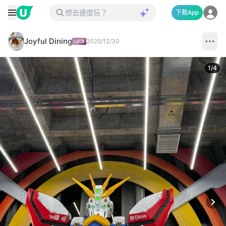
下載App
Joyful Dining
2025/12/30
1
/
4
Next