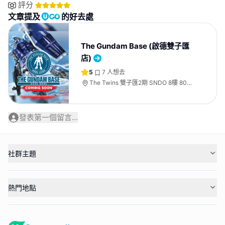
評分
文章提及
的好去處
The Gundam Base (啟德雙子匯
店)
5
7
人想去
The Twins 雙子匯2期 SNDO 8樓 803
號舖
發表第一個留言...
社群主題
熱門地點