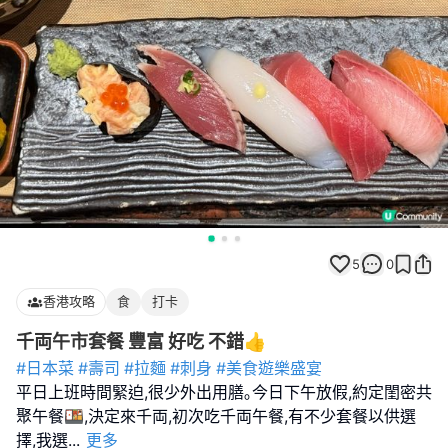
5
0
香港攻略
食
打卡
千両午市套餐 豐富 好吃 不錯👍
#日本菜
#壽司
#拉麵
#刺身
#美食遊樂盛宴
平日上班時間緊迫,很少外出用膳｡今日下午放假,約定閨密共
聚午餐🍱,決定來千両,初次吃千両午餐,有不少套餐以供選
擇,我選
...
更多