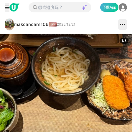
下載App
makcancan1106
2025/12/21
1
/
3
Next