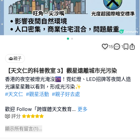
15
1
親子
【天文仁的科普教室 3】觀星遠離城市光污染
香港的夜空被燈光淹沒🌆！霓虹燈、LED招牌等夜間人造
#天文仁
#觀星活動
#親子好去處
歡迎 Follow「跨媒體天文教育
...
更多
評分
顯示所有留言(
1
)...