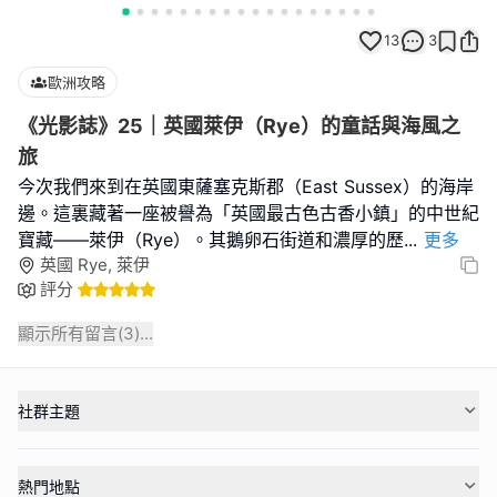
13
3
歐洲攻略
《光影誌》25｜英國萊伊（Rye）的童話與海風之
旅
今次我們來到在英國東薩塞克斯郡（East Sussex）的海岸
邊。這裏藏著一座被譽為「英國最古色古香小鎮」的中世紀
寶藏——萊伊（Rye）。其鵝卵石街道和濃厚的歷
...
更多
英國 Rye, 萊伊
評分
顯示所有留言(
3
)...
社群主題
熱門地點