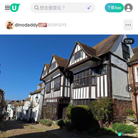
下載App
dinodaddy
2025/12/13
1
/
18
Next