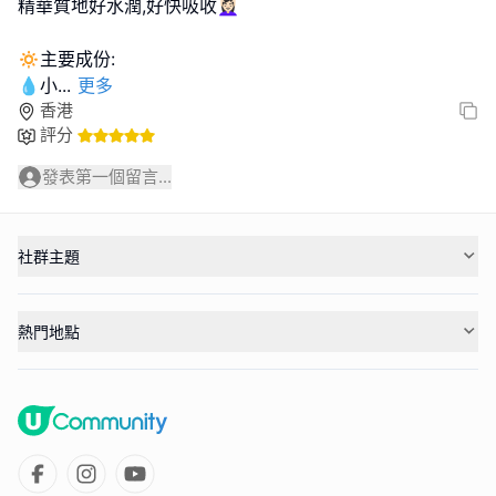
精華質地好水潤,好快吸收💆🏻‍♀️
🔅主要成份:
💧小
...
更多
香港
評分
發表第一個留言...
社群主題
熱門地點