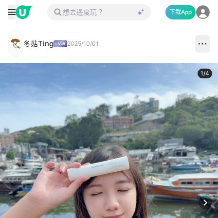
下載App
冬菇Ting
2025/10/01
1
/
4
Next