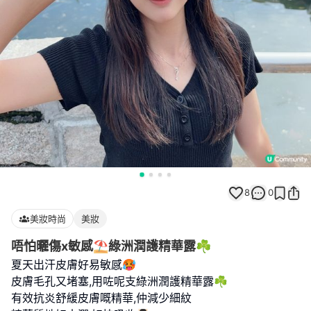
8
0
美妝時尚
美妝
唔怕曬傷x敏感⛱️綠洲潤護精華露☘️
夏天出汗皮膚好易敏感🥵
皮膚毛孔又堵塞,用咗呢支綠洲潤護精華露☘️
有效抗炎舒緩皮膚嘅精華,仲減少細紋