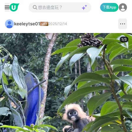
下載App
keeleytse01
2025/12/14
1
/
3
Next