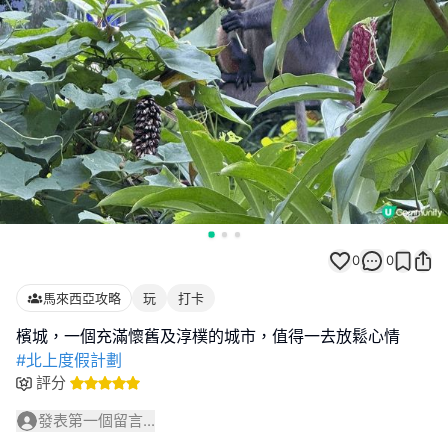
0
0
馬來西亞攻略
玩
打卡
#北上度假計劃
評分
發表第一個留言...