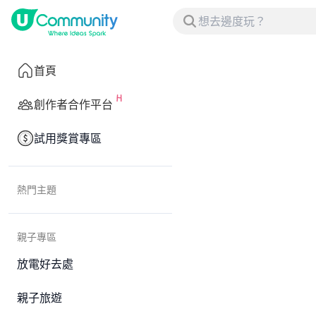
首頁
創作者合作平台
試用獎賞專區
熱門主題
親子專區
放電好去處
親子旅遊