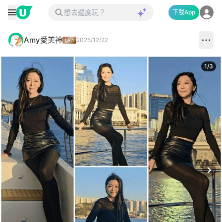
下載App
Amy愛美神
2025/12/22
1
/
3
Next