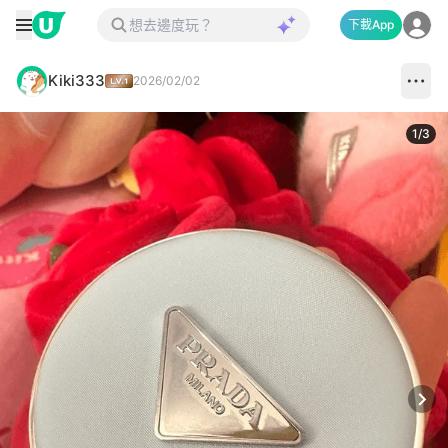
下載App
Kiki333
2026/02/02
1
/
3
Next