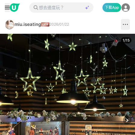
下載App
miu.iseating
2026/01/22
1
/
15
Next