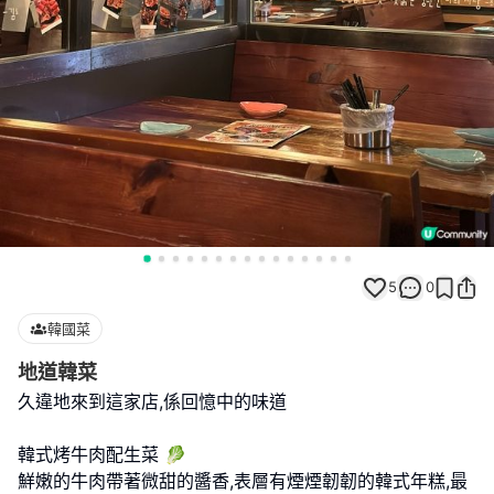
5
0
韓國菜
地道韓菜
久違地來到這家店,係回憶中的味道
韓式烤牛肉配生菜 🥬
鮮嫩的牛肉帶著微甜的醬香,表層有煙煙韌韌的韓式年糕,最