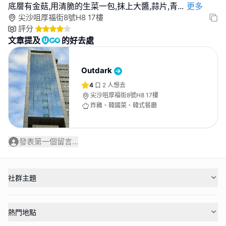
底層有金菇,用清脆的生菜一包,抹上大醬,蒜片,青
...
更多
尖沙咀厚福街8號H8 17樓
評分
文章提及
的好去處
Outdark
4
2
人想去
尖沙咀厚福街8號H8 17樓
炸雞、韓國菜、韓式餐廳
發表第一個留言...
社群主題
熱門地點