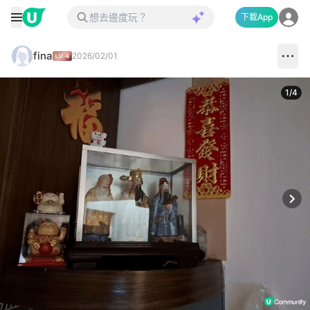
下載App
fina
2026/02/01
1
/
4
Next