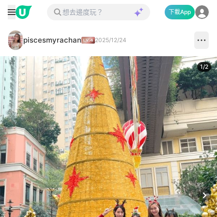
下載App
piscesmyrachan
2025/12/24
1
/
2
Next