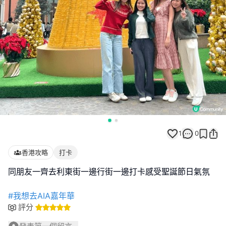
1
0
香港攻略
打卡
同朋友一齊去利東街一邊行街一邊打卡感受聖誕節日氣氛
#我想去AIA嘉年華
評分