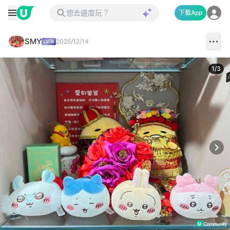
下載App
SMY
2025/12/14
1
/
3
Next