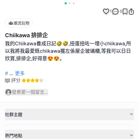
1
0
潮流玩物
Chiikawa 排排企
我的Chiikawa養成日記🤣🤣,扭蛋扭咗一埋小chiikawa,所
以我將我最愛既chiikawa擺左係屋企玻璃櫃,等我可以日日
欣賞,排排企,好得意😍😍｡
#
...
更多
評分
發表第一個留言...
社群主題
熱門地點