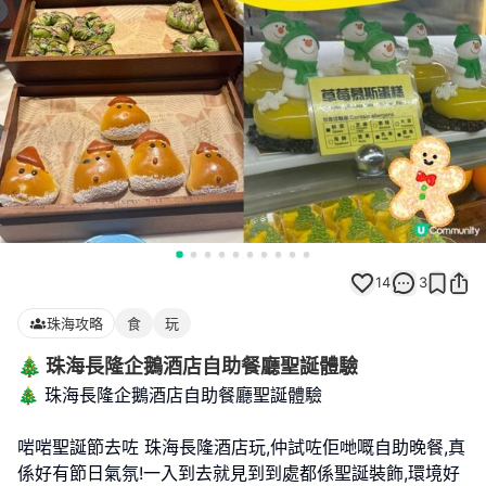
14
3
珠海攻略
食
玩
🎄 珠海長隆企鵝酒店自助餐廳聖誕體驗
🎄 珠海長隆企鵝酒店自助餐廳聖誕體驗
啱啱聖誕節去咗 珠海長隆酒店玩,仲試咗佢哋嘅自助晚餐,真
係好有節日氣氛!一入到去就見到到處都係聖誕裝飾,環境好