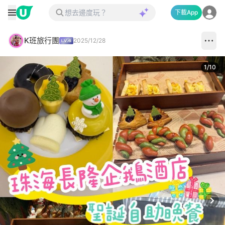
下載App
K班旅行團
2025/12/28
1
/
10
Next