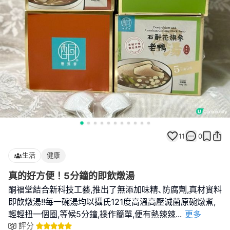
11
0
生活
健康
真的好方便！5分鐘的即飲燉湯
酮福堂結合新科技工藝,推出了無添加味精､防腐劑,真材實料
即飲燉湯!!每一碗湯均以攝氏121度高溫高壓滅菌原碗燉煮,
輕輕扭一個圈,等候5分鐘,操作簡單,便有熱辣辣
...
更多
評分