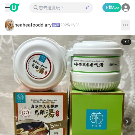
下載App
heaheafooddiary
2025/12/31
1
/
11
Next