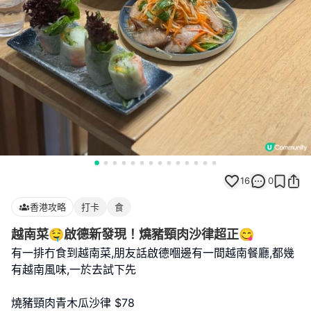
16
0
香港攻略
打卡
食
越南菜🤤啟德新發現！燒豬頸肉沙律超正😋
有一排冇食到越南菜,朋友話啟德嗰邊有一間越南餐廳,都幾
有越南風味,一於去試下先
燒豬頸肉青木瓜沙律 $78