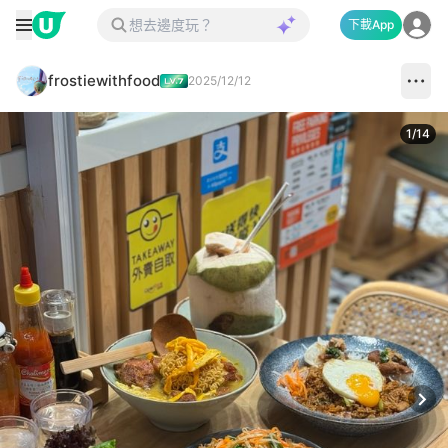
下載App
frostiewithfood
2025/12/12
1
/
14
Next