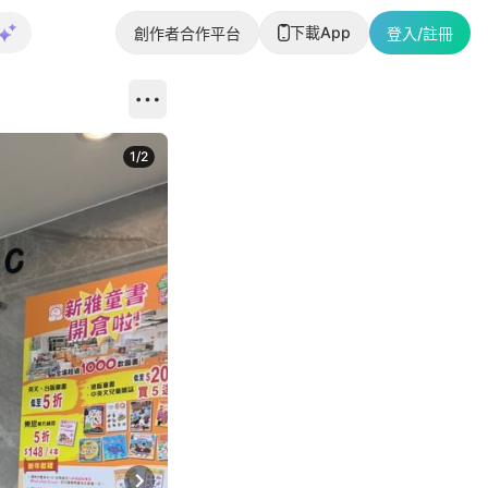
下載App
創作者合作平台
登入/註冊
1
/
2
即睇更多社