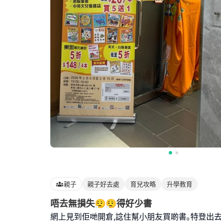
親子
親子好去處
育兒攻略
升學教育
唔去無損失😮‍💨😮‍💨得好少書
網上見到佢哋開倉,諗住幫小朋友買啲書｡特登出去