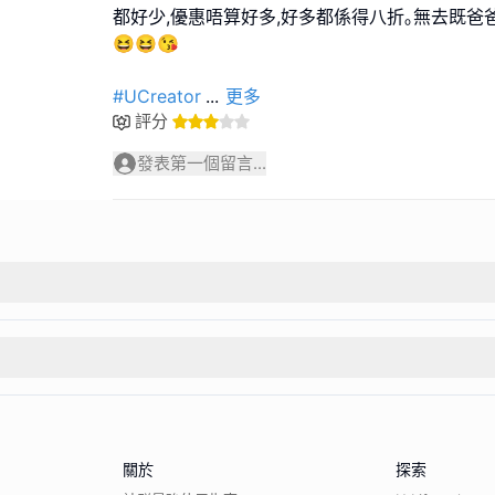
都好少,優惠唔算好多,好多都係得八折｡無去既爸
😆😆😘
#UCreator
...
更多
評分
發表第一個留言...
關於
探索