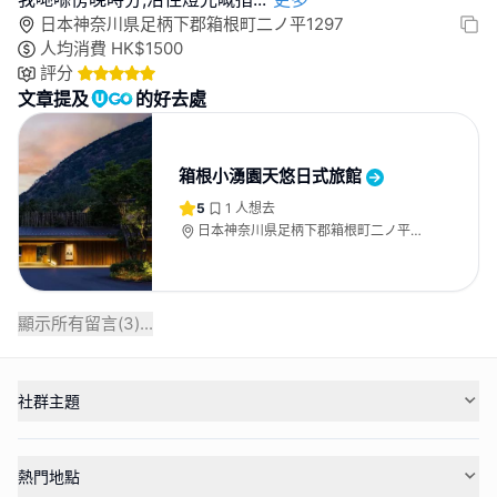
日本神奈川県足柄下郡箱根町二ノ平1297
人均消費
HK$
1500
評分
文章提及
的好去處
箱根小湧園天悠日式旅館
5
1
人想去
日本神奈川県足柄下郡箱根町二ノ平
1297
顯示所有留言(
3
)...
社群主題
熱門地點