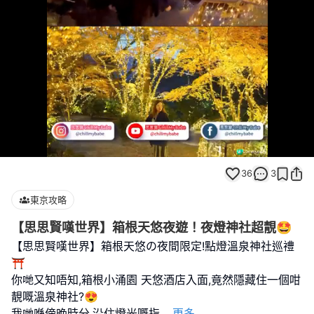
Loaded
:
Unmute
100.00%
36
3
東京攻略
【思思賢嘆世界】箱根天悠夜遊！夜燈神社超靚🤩
【思思賢嘆世界】箱根天悠の夜間限定!點燈溫泉神社巡禮
⛩️
你哋又知唔知,箱根小涌園 天悠酒店入面,竟然隱藏住一個咁
靚嘅溫泉神社?😍
我哋喺傍晚時分,沿住燈光嘅指
...
更多