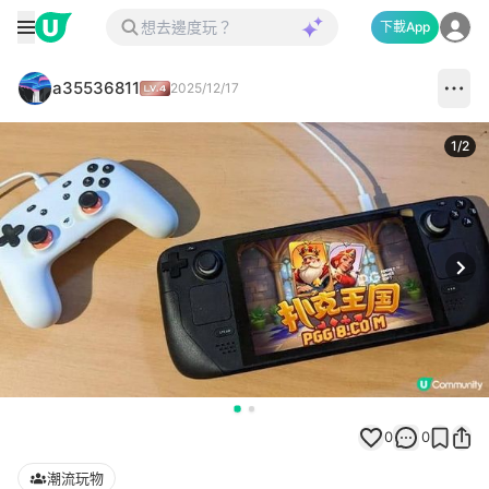
下載App
a35536811
2025/12/17
1
/
2
Next
0
0
潮流玩物