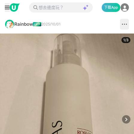
下載App
Rainbow
2025/10/01
1
/
3
Next