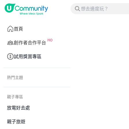
首頁
創作者合作平台
試用獎賞專區
熱門主題
親子專區
放電好去處
親子旅遊