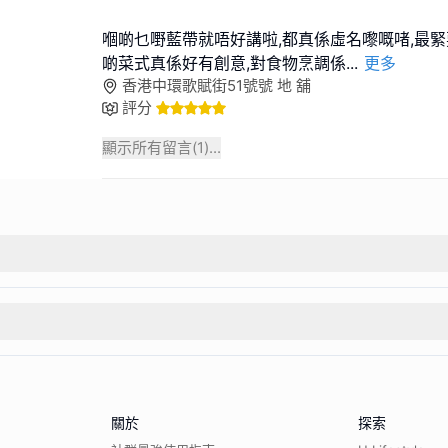
嗰啲乜嘢藍帶就唔好講啦,都真係虛名嚟嘅啫,最緊要
啲菜式真係好有創意,對食物烹調係
...
更多
香港中環歌賦街51號號 地 舖
評分
顯示所有留言(
1
)...
關於
探索