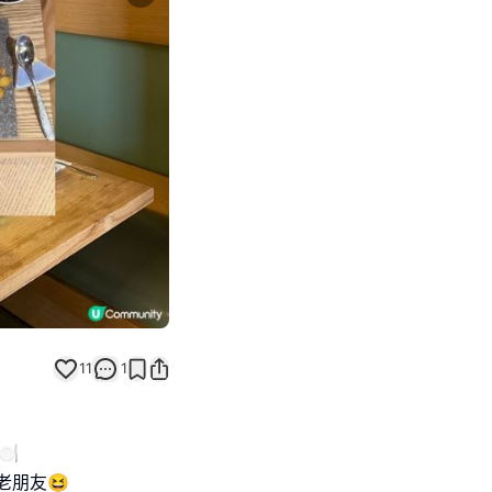
Next slide
11
1
️
老朋友😆