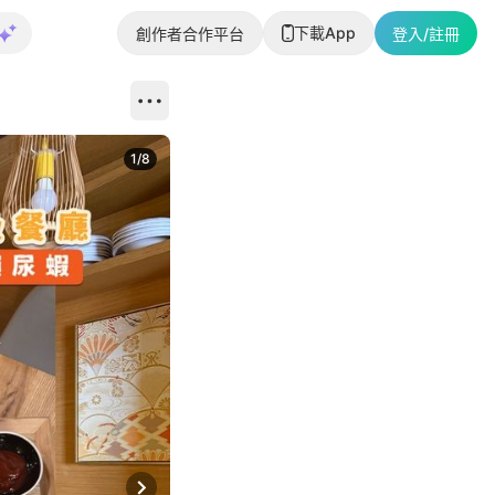
下載App
創作者合作平台
登入/註冊
1
/
8