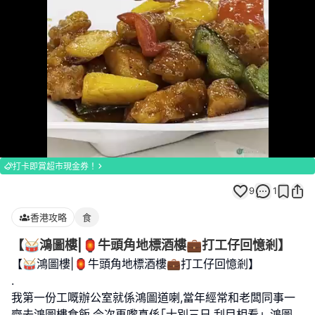
Loaded
:
Unmute
100.00%
打卡即賞超市現金券！
9
1
香港攻略
食
【🥁鴻圖樓|🏮牛頭角地標酒樓💼打工仔回憶剎】
【🥁鴻圖樓|🏮牛頭角地標酒樓💼打工仔回憶剎】
.
我第一份工嘅辦公室就係鴻圖道喇,當年經常和老闆同事一
齊去鴻圖樓食飯,今次再嚟真係｢士別三日,刮目相看｣｡鴻圖