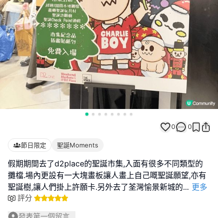
0
0
節日限定
聖誕Moments
假期期間去了d2place的聖誕市集,入面有很多不同類型的
攤檔.場內更設有一大塊畫板讓人畫上自己嘅聖誕願望,亦有
聖誕樹,讓人們掛上許願卡.另外去了荃灣愉景新城的
...
更多
評分
發表第一個留言...