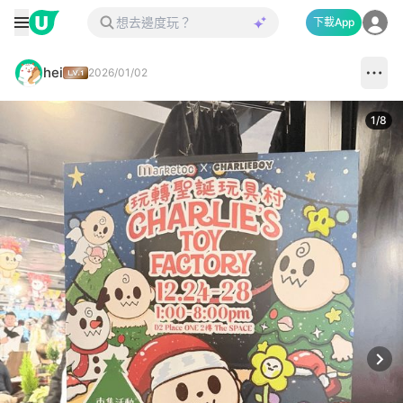
下載App
hei
2026/01/02
1
/
8
Next