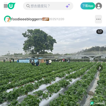
下載App
foodieeebloggerrr
2025/12/20
1
/
7
Next