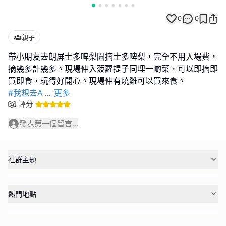
0
0
親子
帶小朋友去朗屏士多啤梨園摘士多啤梨，完全不用入場費，
摘幾多計幾多。現場仲入菠蘿提子同埋一啲菜，可以即摘即
#我想去A
...
更多
評分
發表第一個留言...
社群主題
熱門地點