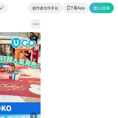
下載App
創作者合作平台
登入/註冊
1
/
8