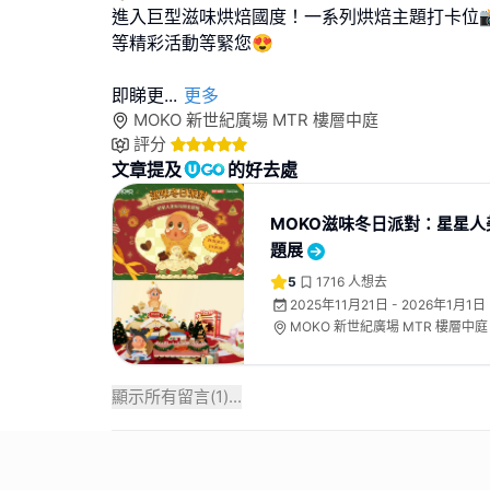
進入巨型滋味烘焙國度！一系列烘焙主題打卡位
等精彩活動等緊您😍
即睇更
...
更多
MOKO 新世紀廣場 MTR 樓層中庭
評分
文章提及
的好去處
MOKO滋味冬日派對：星星人
題展
5
1716
人想去
2025年11月21日 - 2026年1月1日
MOKO 新世紀廣場 MTR 樓層中庭
顯示所有留言(
1
)...