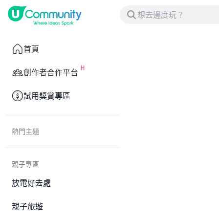
首頁
創作者合作平台
試用獎賞專區
熱門主題
親子專區
放電好去處
親子旅遊