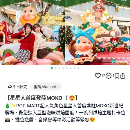
17
1
節日限定
聖誕Moments
【星星人首度登陸MOKO ！🤩】
🎄✨POP MART超人氣角色星星人首度進駐MOKO新世紀
廣場，帶您進入巨型滋味烘焙國度！一系列烘焙主題打卡位
📸、攤位遊戲、音樂會等精彩活動等緊您😍