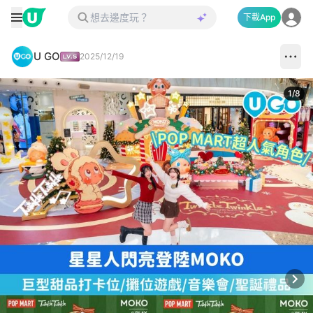
下載App
U GO
2025/12/19
1
/
8
Next