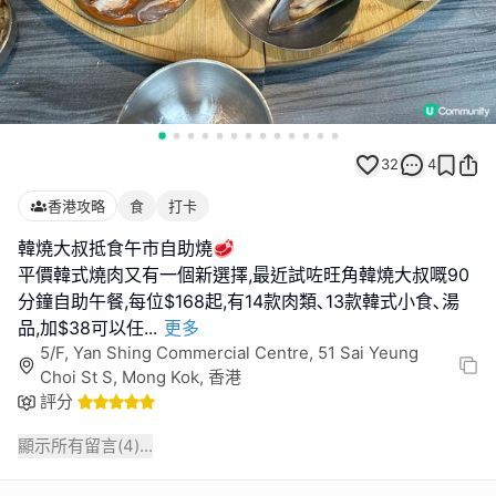
32
4
香港攻略
食
打卡
韓燒大叔抵食午市自助燒🥩
平價韓式燒肉又有一個新選擇,最近試咗旺角韓燒大叔嘅90
分鐘自助午餐,每位$168起,有14款肉類､13款韓式小食､湯
品,加$38可以任
...
更多
5/F, Yan Shing Commercial Centre, 51 Sai Yeung
Choi St S, Mong Kok, 香港
評分
顯示所有留言(
4
)...