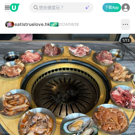
下載App
eatistruelove.hk
2024/08/28
1
/
13
Next