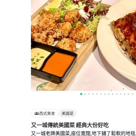
西式美食
美國菜
又一城傳統美國菜 經典大份好吃
又一城老牌美國菜,座位寛闊,地下鋪了鬆軟的地毯