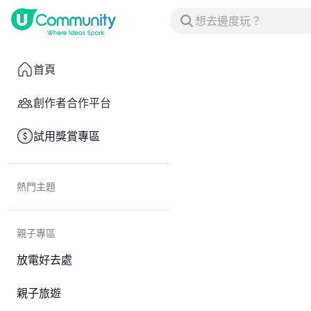
首頁
創作者合作平台
試用獎賞專區
熱門主題
親子專區
放電好去處
親子旅遊