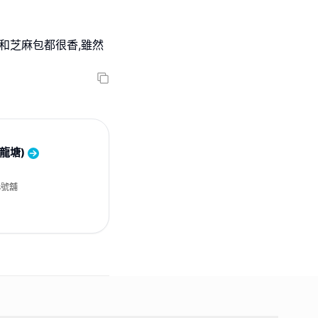
和芝麻包都很香,雖然
(九龍塘)
8號舖