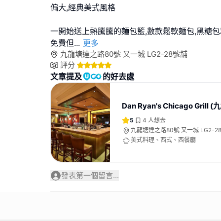
偏大,經典美式風格
一開始送上熱騰騰的麵包籃,數款鬆軟麵包,黑糖包
免費但
...
更多
九龍塘達之路80號 又一城 LG2-28號舖
評分
文章提及
的好去處
Dan Ryan's Chicago Grill 
5
4
人想去
九龍塘達之路80號 又一城 LG2-2
美式料理、西式、西餐廳
發表第一個留言...