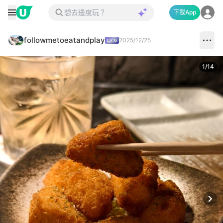
下載App
followmetoeatandplay
2025/12/25
1
/
14
Next