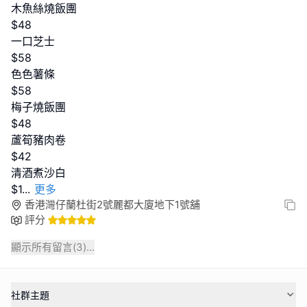
木魚絲燒飯團
$48
一口芝士
$58
色色薯條
$58
梅子燒飯團
$48
蘆筍豬肉卷
$42
清酒煮沙白
$1
...
更多
香港灣仔蘭杜街2號麗都大廈地下1號舖
評分
顯示所有留言(
3
)...
社群主題