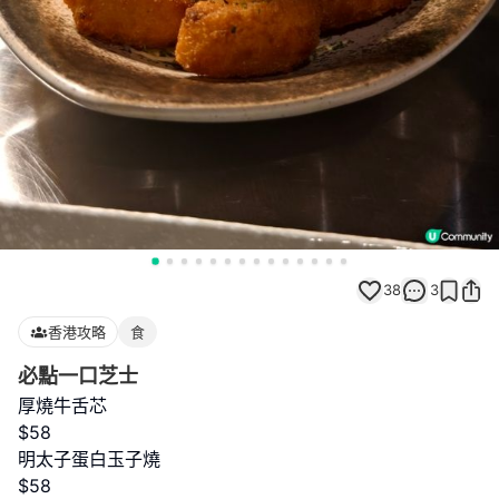
38
3
香港攻略
食
必點一口芝士
厚燒牛舌芯
$58
明太子蛋白玉子燒
$58