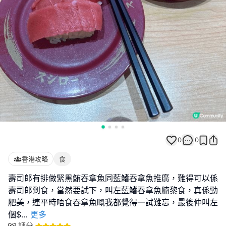
0
0
香港攻略
食
壽司郎有排做緊黑鮪吞拿魚同藍鰭吞拿魚推廣，難得可以係
壽司郎到食，當然要試下，叫左藍鰭吞拿魚腩黎食，真係勁
肥美，連平時唔食吞拿魚嘅我都覺得一試難忘，最後仲叫左
個$
...
更多
評分