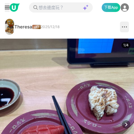
下載App
Theresa
2025/12/18
1
/
4
Next