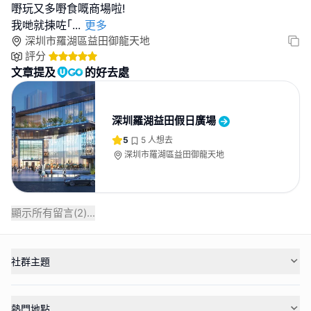
嘢玩又多嘢食嘅商場啦!
我哋就揀咗｢
...
更多
深圳市羅湖區益田御龍天地
評分
文章提及
的好去處
深圳羅湖益田假日廣場
5
5
人想去
深圳市羅湖區益田御龍天地
顯示所有留言(
2
)...
社群主題
熱門地點