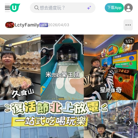
下載App
LctyFamily
2026/04/03
1
/
21
Next