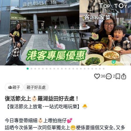
36
2
親子
親子好去處
復活節北上👶🏻羅湖益田好去處！
【復活節北上放電･一站式吃喝玩樂】🐣
今日專登帶細細👶🏻上嚟拍拖仔💕
話晒今次係第一次同佢單獨北上😬梗係要搵個又安全､又多