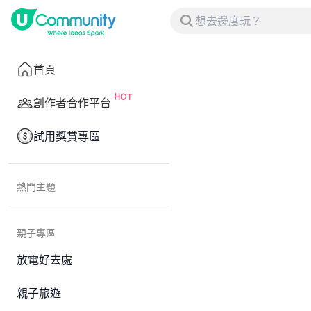
首頁
創作者合作平台
試用獎賞專區
熱門主題
親子專區
放電好去處
親子旅遊