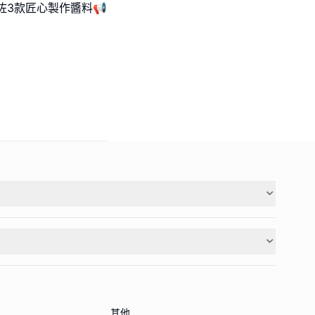
咗3款匠心製作醬料📢
其他