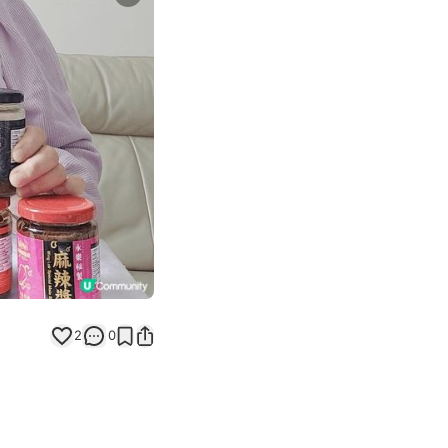
Next slide
2
0