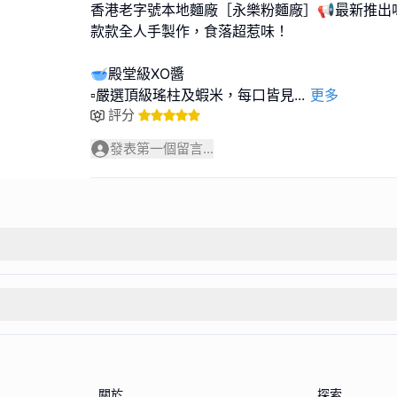
香港老字號本地麵廠［永樂粉麵廠］📢最新推出
款款全人手製作，食落超惹味！
🥣殿堂級XO醬
▫️嚴選頂級瑤柱及蝦米，每口皆見
...
更多
評分
發表第一個留言...
關於
探索