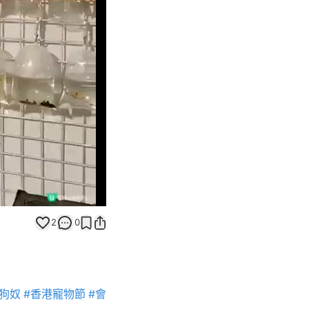
Unmute
2
0
#狗奴
#香港寵物節
#會