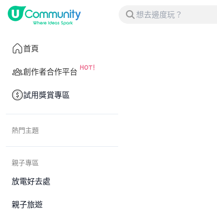
首頁
創作者合作平台
試用獎賞專區
熱門主題
親子專區
放電好去處
親子旅遊