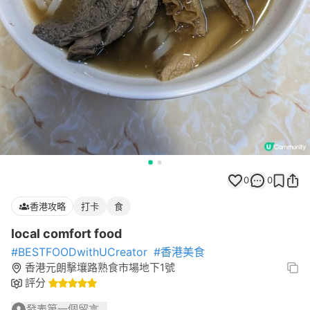
0
0
香港攻略
打卡
食
local comfort food
#BESTFOODwithUCreator
#香港美食
香港元朗擊壤路熟食市場地下1號
評分
發表第一個留言...