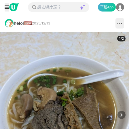
下載App
helol
2025/12/13
1
/
2
Next