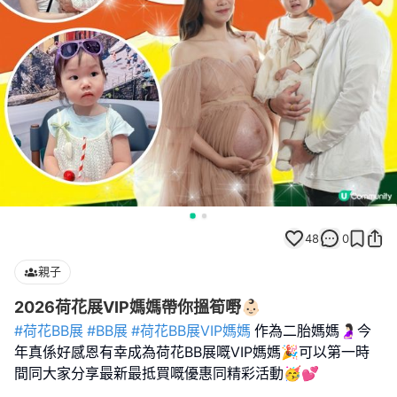
48
0
親子
2026荷花展VIP媽媽帶你搵筍嘢👶🏻
#荷花BB展
#BB展
#荷花BB展VIP媽媽
作為二胎媽媽🤰🏻今
年真係好感恩有幸成為荷花BB展嘅VIP媽媽🎉可以第一時
間同大家分享最新最抵買嘅優惠同精彩活動🥳💕