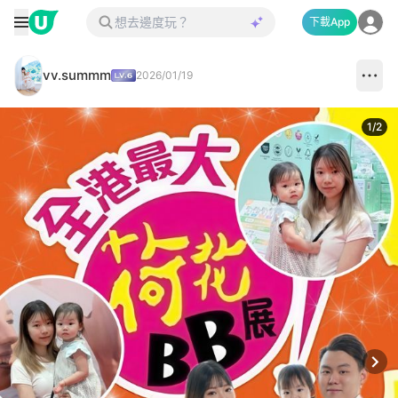
下載App
vv.summm
2026/01/19
1
/
2
Next