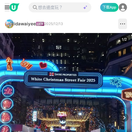
下載App
idawaiyee
2025/12/13
1
/
2
Next