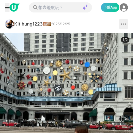
下載App
Kit hung1223
2025/12/25
1
/
2
Next