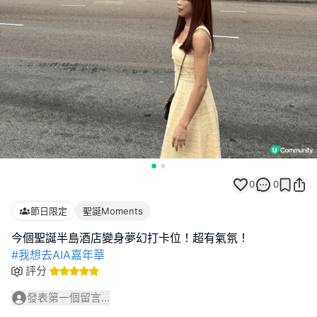
0
0
節日限定
聖誕Moments
#我想去AIA嘉年華
評分
發表第一個留言...