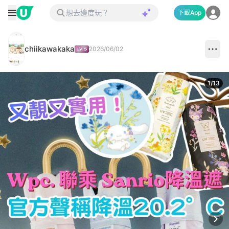
下載App
chiikawakaka
2026/06/02
1
/
13
Next