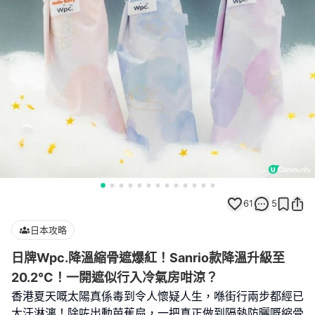
61
5
日本攻略
日牌Wpc.降溫縮骨遮爆紅！Sanrio款降溫升級至
20.2°C！一開遮似行入冷氣房咁涼？
香港夏天嘅太陽真係毒到令人懷疑人生，喺街行兩步都經已
大汗淋漓！除咗出動芭蕉扇，一把真正做到隔熱防曬嘅縮骨