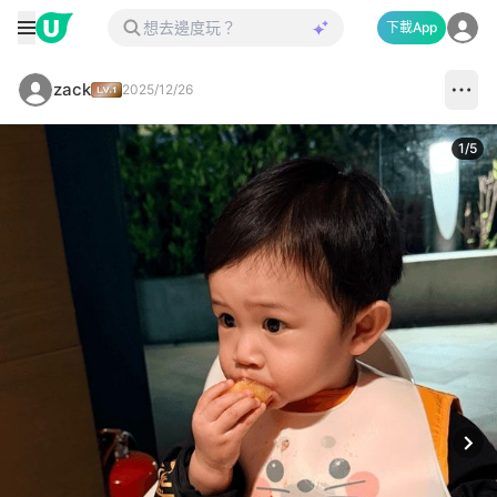
下載App
zack
2025/12/26
1
/
5
Next