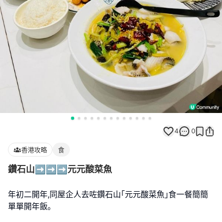
4
0
香港攻略
食
鑽石山➡️➡️➡️元元酸菜魚
年初二開年,同屋企人去咗鑽石山｢元元酸菜魚｣食一餐簡簡
單單開年飯｡