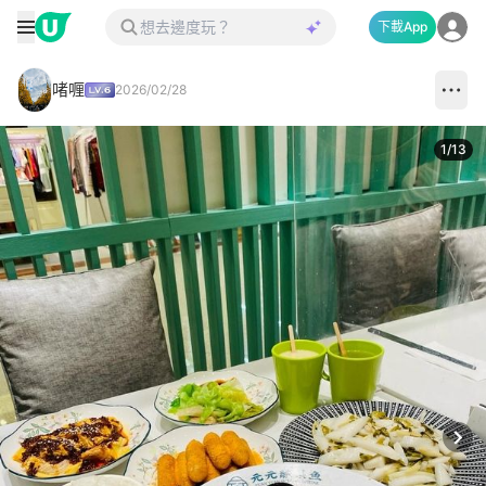
下載App
啫喱
2026/02/28
1
/
13
Next