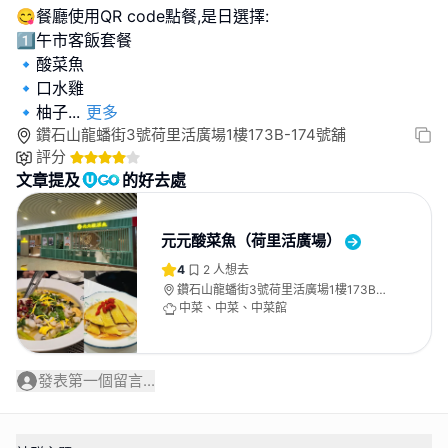
😋餐廳使用QR code點餐,是日選擇:
1️⃣午市客飯套餐
🔹酸菜魚
🔹口水雞
🔹柚子
...
更多
鑽石山龍蟠街3號荷里活廣場1樓173B-174號舖
評分
文章提及
的好去處
元元酸菜魚（荷里活廣場）
4
2
人想去
鑽石山龍蟠街3號荷里活廣場1樓173B-
174號舖
中菜、中菜、中菜館
發表第一個留言...