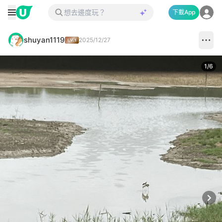
下載App
shuyan1119
2025/12/27
1
/
6
Next