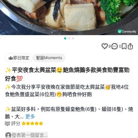
9
0
節日限定
聖誕Moments
✨️平安夜食太興盆菜🤤鮑魚燒鵝多款美食勁豐富勁
好食💯
✨️今次我分享平安夜晚在家做節是吃太興盆菜🥳我地4位
食鮑魚豐盛盆菜(6位用)🤭夠哂食仲好飽
✨️盆菜好多料，例如有原隻蠔皇鮑魚(6隻)、蠔豉(6隻)、燒
鵝、大
...
更多
評分
發表第一個留言...