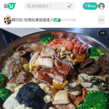
下載App
積仔記-吃喝玩樂旅遊達人
2025/12/26
1
/
3
Next