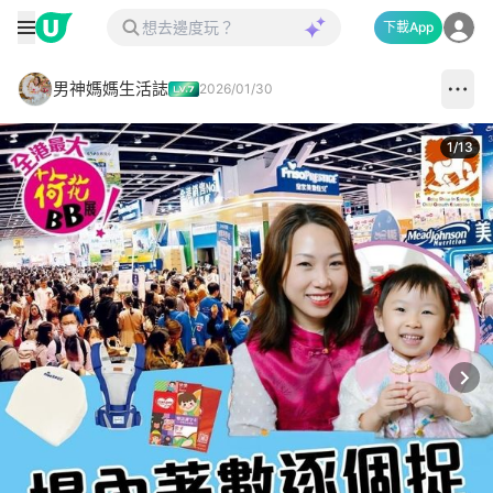
下載App
男神媽媽生活誌
2026/01/30
1
/
13
Next