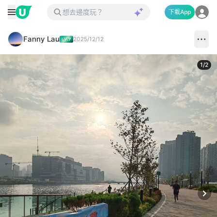
下載App
Fanny Lau
2025/12/12
1
/
2
Next