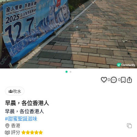
0
0
吹水
早晨，各位香港人
#甜蜜聖誕滋味
香港
評分