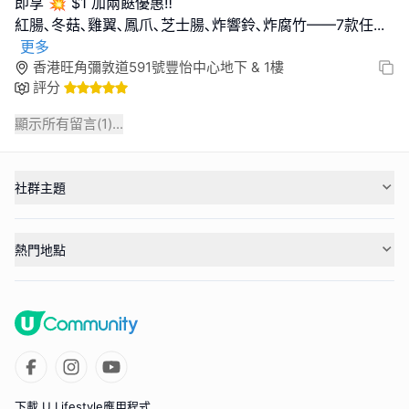
即享 💥 $1 加兩餸優惠‼️
紅腸､冬菇､雞翼､鳳爪､芝士腸､炸響鈴､炸腐竹——7款任
...
更多
香港旺角彌敦道591號豐怡中心地下 & 1樓
評分
顯示所有留言(
1
)...
社群主題
熱門地點
下載 U Lifestyle應用程式