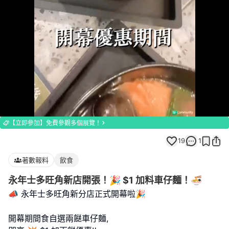
Loaded
:
Unmute
100.00%
【立即參加】免費參觀多個展覽！
19
1
著數報料
飲食
永年士多旺角新店開張！🎉 $1 加料車仔麵！🍜
📣 永年士多旺角新分店正式開幕啦🎉
開幕期間食自選兩餸車仔麵,