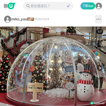
下載App
miko_yau
2025/12/23
1
/
7
Next