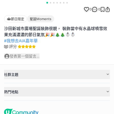
0
0
節日限定
聖誕Moments
沙田新城市廣場聖誕裝飾很靚， 裝飾當中有水晶球噴雪效
#我想去AIA嘉年華
評分
發表第一個留言...
社群主題
熱門地點