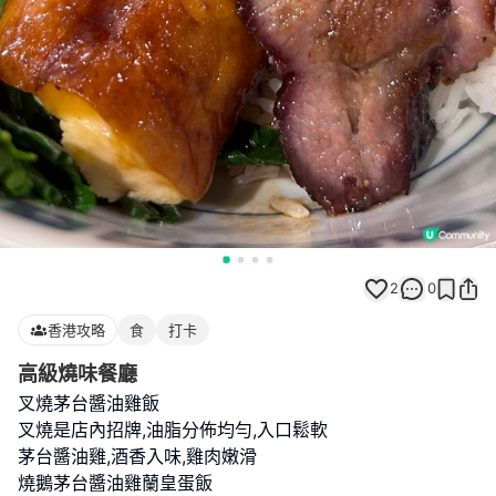
2
0
香港攻略
食
打卡
高級燒味餐廳
叉燒茅台醬油雞飯
叉燒是店內招牌,油脂分佈均勻,入口鬆軟
茅台醬油雞,酒香入味,雞肉嫩滑
燒鵝茅台醬油雞蘭皇蛋飯