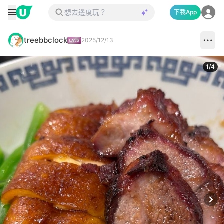
下載App
treebbclock
2025/12/13
1
/
4
Next