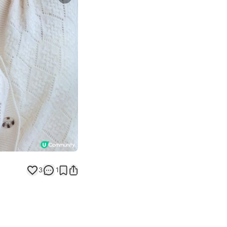
Next slide
3
1