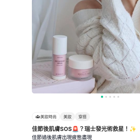
美妝時尚
美妝
穿搭
佳節後肌膚SOS🚨？瑞士發光術救星！✨
佳節過後肌膚出現疲態盡現