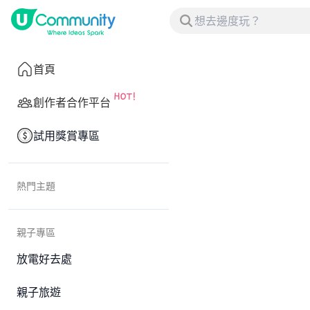
首頁
創作者合作平台
試用獎賞專區
熱門主題
親子專區
放電好去處
親子旅遊