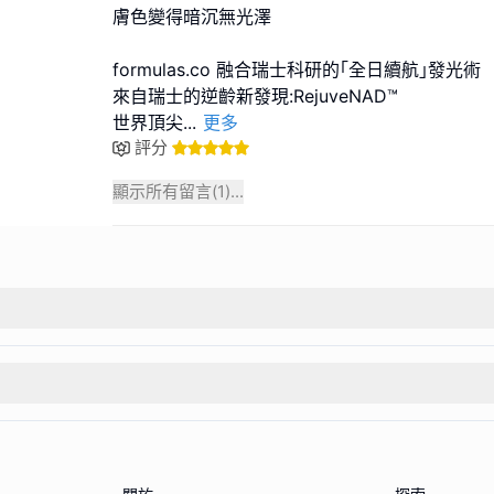
膚色變得暗沉無光澤
formulas.co 融合瑞士科研的｢全日續航｣發光術
來自瑞士的逆齡新發現:RejuveNAD™
世界頂尖
...
更多
評分
顯示所有留言(
1
)...