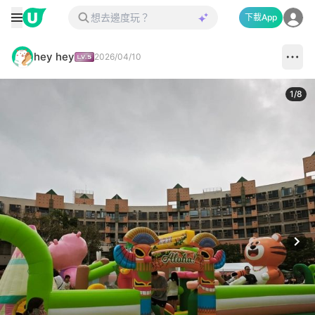
下載App
hey hey
2026/04/10
1
/
8
Next