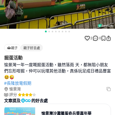
2
0
親子
親子好去處
掘蛋活動
愉景灣一年一度嘅掘蛋活動，雖然落雨 天，都無阻小朋友
們忘形咁掘，仲可以玩埋其他活動，真係玩足成日禮品豐富
#長隆放電假期
愉景灣
評分
文章提及
的好去處
愉景灣沙灘獵蛋奇兵暨嘉年華